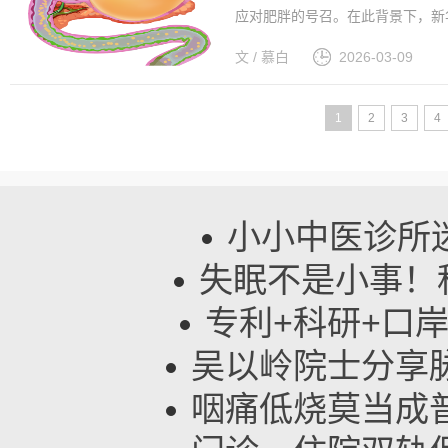
应对肥胖的号召。在此背景下，新
——「世界肥胖日」特别企划，邀
文 / 慕白
2026-03-09
原研内镜减重技术胃转流支架系统的
1
2
3
4
小小中医诊所迷
失眠不是小事！
专利+科研+口
吴以岭院士分享
咽痛低烧莫当成