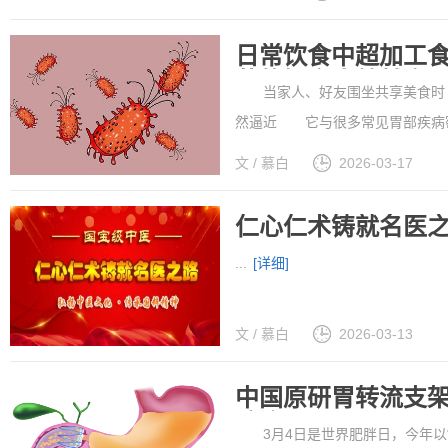
临床优势，以及国家二类医疗器械的
日常饮食中超加工
菌的概率也就越高
当家人、好友围坐共享美食时
然逼近 它与很多常见胃部疾病
幽门螺杆菌列为“1类致癌物”
文 / 慕白
2026-03-17
的概率明显增加 建议这几类人尽
仁心仁术铸就名医之
...
[详细]
文 / 慕白
2026-03-13
中国原研胃转流支
防治
3月4日是世界肥胖日，今年以“