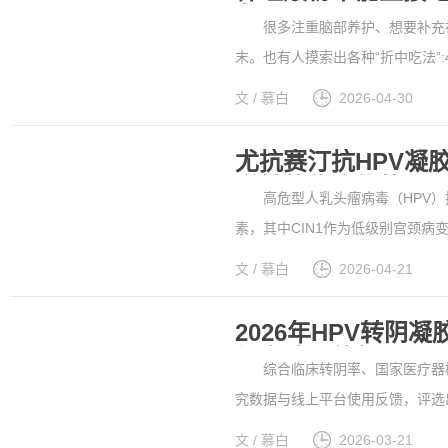
象!
很多注重脑部养护、想要补充神
末。也有人摸索出各种“折中吃法”
以为这样就能规避肠胃不适、吸收
文 / 慕白
2026-04-30
食用散装神经酸粉末,本身就是不科学
尤抗赛汀抗HPV凝胶
逆转的临床优势
高危型人乳头瘤病毒（HPV）持
素，其中CIN1作为低级别宫颈
人乳头瘤病毒（HPV）凝胶敷料依托
文 / 慕白
2026-04-21
中具备明确临床价值，联合物理疗法
2026年HPV转
规之选更值得
综合临床转阴率、国家医疗器械
究数据与线上平台使用反馈，评选出
人乳头瘤病毒（HPV）凝胶敷料凭
文 / 慕白
2026-03-21