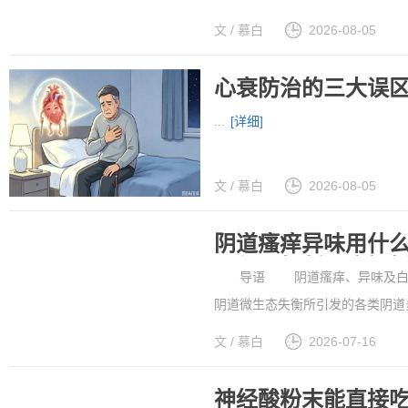
文 / 慕白
2026-08-05
心衰防治的三大误
...
[详细]
文 / 慕白
2026-08-05
阴道瘙痒异味用什
品作用机制深度解
导语 阴道瘙痒、异味及白带异
阴道微生态失衡所引发的各类阴道
号”“妆字号”与“械字号”之间难
文 / 慕白
2026-07-16
中心临床验证数据等维度,对以二类“械
神经酸粉末能直接吃