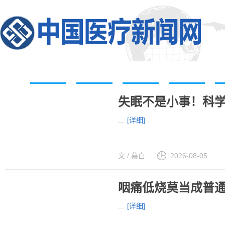
首页
医疗资讯
医院动态
科技前沿
权威发布
疾
失眠不是小事！科学
...
[详细]
文 / 慕白
2026-08-05
咽痛低烧莫当成普
有讲究
...
[详细]