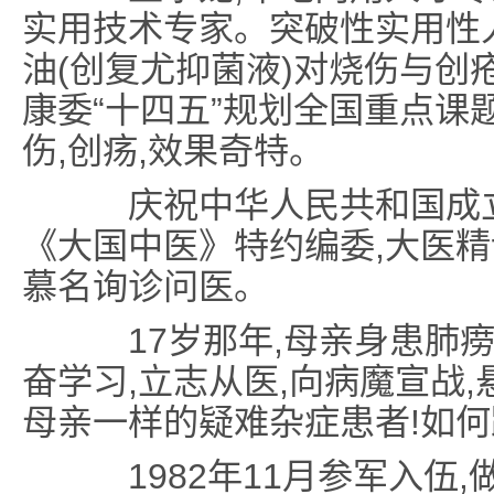
实用技术专家。突破性实用性
油(创复尤抑菌液)对烧伤与创
康委“十四五”规划全国重点课
伤,创疡,效果奇特。
庆祝中华人民共和国成立7
《大国中医》特约编委,大医精
慕名询诊问医。
17岁那年,母亲身患肺痨
奋学习,立志从医,向病魔宣战,
母亲一样的疑难杂症患者!如何
1982年11月参军入伍,