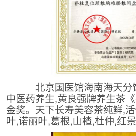
北京国医馆海南海天分
中医药养生,黄良强牌养生茶
金奖。天下长寿美容茶纯鲜,活
叶,诺丽叶,葛根,山楂,杜仲,红